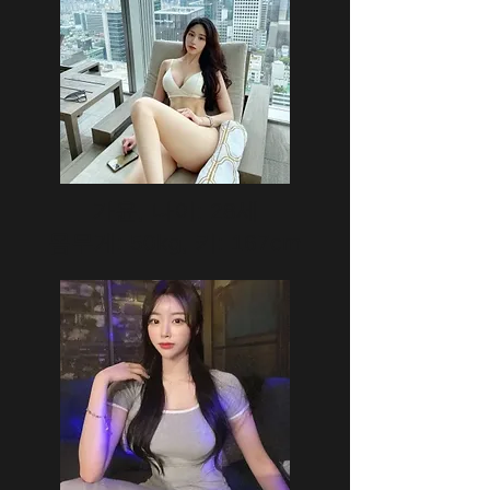
가윤, 나이: 28세
몸무게: 50kg, 키: 167cm