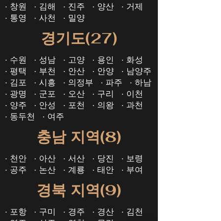
· 창원
· 김해
· 진주
· 양산
· 거제
· ​통영
· 사천
· 밀양
경기도(27)
· 수원
· 성남
· 고양
· 용인
· 화성
· ​평택
· 부천
· 안산
· 안양
· 남양주
· 김포
· 시흥
· 의정부
· 파주
· 하남
· 광명
· 군포
· 오산
· 구리
· 이천
· 양주
· 안성
· 포천
· 의왕
· 과천
· 동두천
· 여주
충남 지역(8)
· 천안
· 아산
· 서산
· 당진
· 보령
· ​공주
· 논산
· 계룡
· 태안
· 부여
경북 지역(9)
· 포항
· 구미
· 경주
· 경산
· 김천