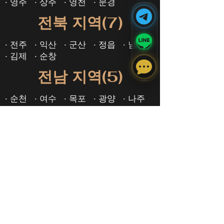
· ​영주
· 상주
· 영천
· 문경
전북 지역(7)
· 전주
· 익산
· 군산
· 정읍
· 남원
· 김제
· 순창
전남 지역(5)
· 순천
· 여수
· 목포
· 광양
· 나주
강원 지역(11)
· 강릉
· 원주
· 춘천
· 속초
· 동해
· ​삼척
· 태백
· 양양
· 평창
· 정선
· 영월
· 철원
충북 지역(4)
· 청주
· 충주
· 제천
· 괴산