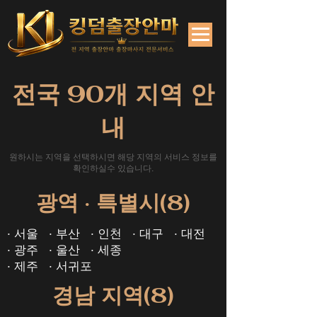
전국 90개 지역 안
내
원하시는 지역을 선택하시면 해당 지역의 서비스 정보를
확인하실수 있습니다.
광역 · 특별시(8)
· 서울
· 부산
· 인천
· 대구
· 대전
· ​광주
· 울산
· 세종
· 제주
· 서귀포
경남 지역(8)