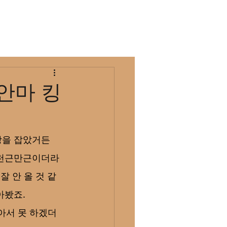
후기정보
게시글
안마 킹
장을 잡았거든
짜 천근만근이더라
잘 안 올 것 같
아봤죠.
아서 못 하겠더