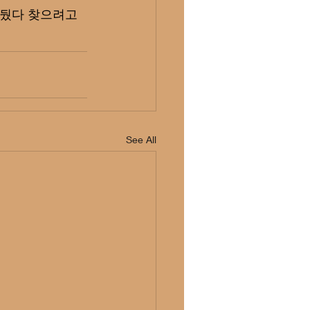
해뒀다 찾으려고
See All